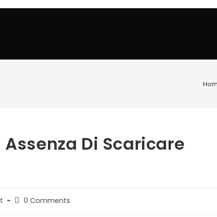
Ho
n Assenza Di Scaricare
t
0 Comments