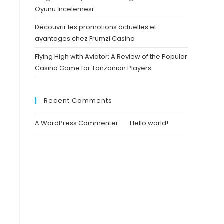
Oyunu İncelemesi
Découvrir les promotions actuelles et
avantages chez Frumzi Casino
Flying High with Aviator: A Review of the Popular
Casino Game for Tanzanian Players
Recent Comments
A WordPress Commenter
on
Hello world!