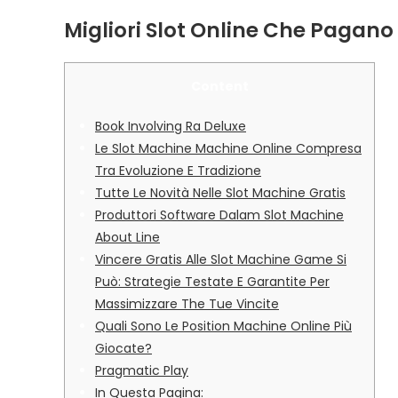
Migliori Slot Online Che Pagano 
Content
Book Involving Ra Deluxe
Le Slot Machine Machine Online Compresa
Tra Evoluzione E Tradizione
Tutte Le Novità Nelle Slot Machine Gratis
Produttori Software Dalam Slot Machine
About Line
Vincere Gratis Alle Slot Machine Game Si
Può: Strategie Testate E Garantite Per
Massimizzare The Tue Vincite
Quali Sono Le Position Machine Online Più
Giocate?
Pragmatic Play
In Questa Pagina: