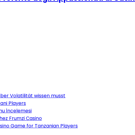
ionati di Casinò ItalianiNei recenti anni, 22Bet ha visto u
r Volatilität wissen musst
ani Players
unu İncelemesi
chez Frumzi Casino
Casino Game for Tanzanian Players