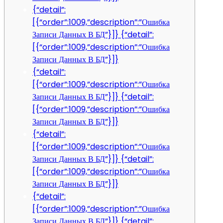
{“detail”:
[{“order”:1009,”description”:”Ошибка
Записи Данных В БД”}]} {“detail”:
[{“order”:1009,”description”:”Ошибка
Записи Данных В БД”}]}
{“detail”:
[{“order”:1009,”description”:”Ошибка
Записи Данных В БД”}]} {“detail”:
[{“order”:1009,”description”:”Ошибка
Записи Данных В БД”}]}
{“detail”:
[{“order”:1009,”description”:”Ошибка
Записи Данных В БД”}]} {“detail”:
[{“order”:1009,”description”:”Ошибка
Записи Данных В БД”}]}
{“detail”:
[{“order”:1009,”description”:”Ошибка
Записи Данных В БД”}]} {“detail”: