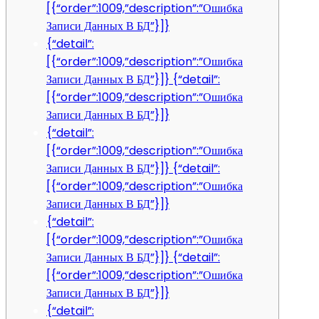
[{“order”:1009,”description”:”Ошибка
Записи Данных В БД”}]}
{“detail”:
[{“order”:1009,”description”:”Ошибка
Записи Данных В БД”}]} {“detail”:
[{“order”:1009,”description”:”Ошибка
Записи Данных В БД”}]}
{“detail”:
[{“order”:1009,”description”:”Ошибка
Записи Данных В БД”}]} {“detail”:
[{“order”:1009,”description”:”Ошибка
Записи Данных В БД”}]}
{“detail”:
[{“order”:1009,”description”:”Ошибка
Записи Данных В БД”}]} {“detail”:
[{“order”:1009,”description”:”Ошибка
Записи Данных В БД”}]}
{“detail”: