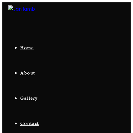
Skip
to
content
Home
About
Gallery
Contact