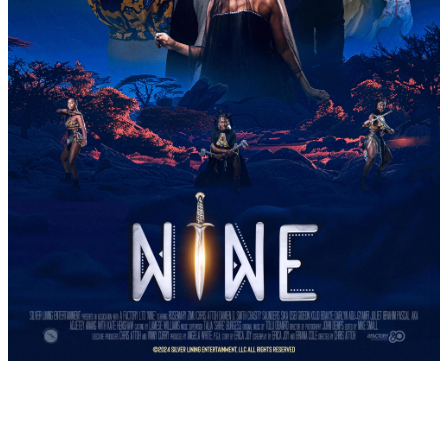
Der Anmeldeprozess bei Nine Casino ist einfach und
schnell gestaltet. Dank moderner
Verifizierungsmethoden können Spieler innerhalb