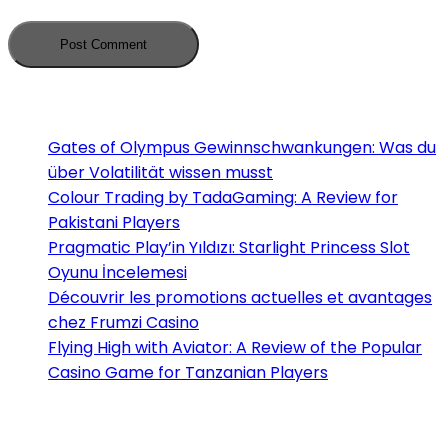
to
to
URL
comment
comment
(optional)
Recent Posts
Gates of Olympus Gewinnschwankungen: Was du
über Volatilität wissen musst
Colour Trading by TadaGaming: A Review for
Pakistani Players
Pragmatic Play’in Yıldızı: Starlight Princess Slot
Oyunu İncelemesi
Découvrir les promotions actuelles et avantages
chez Frumzi Casino
Flying High with Aviator: A Review of the Popular
Casino Game for Tanzanian Players
Recent Comments