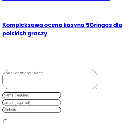
October 3, 2025
Kompleksowa ocena kasyna 5Gringos dla
polskich graczy
October 31, 2025
Leave a Reply
Comment
Enter
your
Enter
name
your
Enter
or
email
your
Save my name, email, and website in this browser
username
address
website
for the next time I comment.