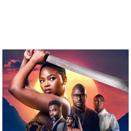
erhöhen.
Cashback-Aktionen: Verlust-Absicherungen in
Form von Cashback sind ein weiteres Plus des
Nine Casinos.
Registrierung und Verifizierung