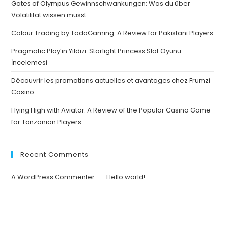
Gates of Olympus Gewinnschwankungen: Was du über
Volatilität wissen musst
Colour Trading by TadaGaming: A Review for Pakistani Players
Pragmatic Play’in Yıldızı: Starlight Princess Slot Oyunu
İncelemesi
Découvrir les promotions actuelles et avantages chez Frumzi
Casino
Flying High with Aviator: A Review of the Popular Casino Game
for Tanzanian Players
Recent Comments
A WordPress Commenter
on
Hello world!