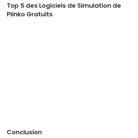
Top 5 des Logiciels de Simulation de
Plinko Gratuits
Voici une liste des meilleurs logiciels de simulation de
Plinko qui ne vous coûteront pas un centime :
PlinkoMaster
: Réputé pour sa fluidité et sa variété de
niveaux.
PlinkoSimulator Pro
: Offre de nombreuses options
de personnalisation.
VirtualPlinko
: Connu pour ses graphismes réalistes et
son interface conviviale.
Plinko PlayOnline
: Idéal pour ceux qui souhaitent
jouer directement dans leur navigateur.
FreePlinko 3D
: Propose une expérience entièrement
en trois dimensions.
Conclusion