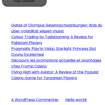
Recent Posts
Gates of Olympus Gewinnschwankungen: Was du
über Volatilität wissen musst
Colour Trading by TadaGaming: A Review for
Pakistani Players
Pragmatic Play’in Yıldızı: Starlight Princess Slot
Oyunu İncelemesi
Découvrir les promotions actuelles et avantages
chez Frumzi Casino
Flying High with Aviator: A Review of the Popular
Casino Game for Tanzanian Players
Recent Comments
A WordPress Commenter
on
Hello world!