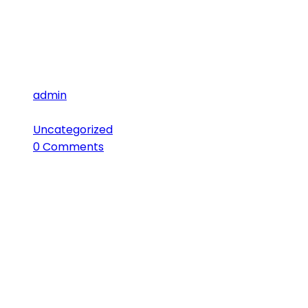
Valg af VIP-program på
udenlandske casinoer for danske
spillere
Post
admin
author:
Post
March 15, 2025
published:
Post
Uncategorized
category:
Post
0 Comments
comments:
Valg af VIP-program på
udenlandske casinoer for danske
spillere
Casinoverdenen er fuld af muligheder, men når det
kommer til at vælge et VIP-program på udenlandske
casinoer, kan det være en udfordring for danske