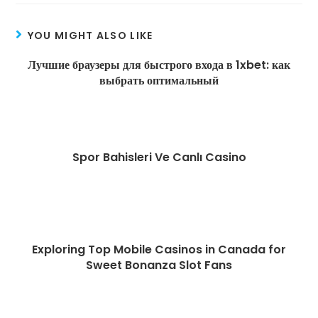
YOU MIGHT ALSO LIKE
Лучшие браузеры для быстрого входа в 1xbet: как
выбрать оптимальный
March 28, 2025
Spor Bahisleri Ve Canlı Casino
February 25, 2025
Exploring Top Mobile Casinos in Canada for
Sweet Bonanza Slot Fans
March 22, 2025