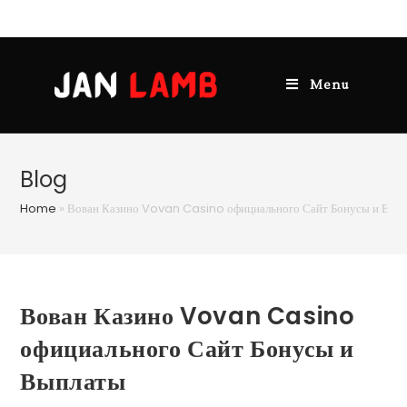
Menu
Blog
Home
»
Вован Казино Vovan Casino официального Сайт Бонусы и Вып
Вован Казино Vovan Casino
официального Сайт Бонусы и
Выплаты