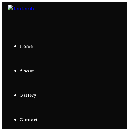
Skip
to
content
Home
About
Gallery
Contact