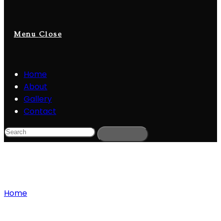
Menu
Close
Home
About
Gallery
Contact
Blog
Home
»
Diepgaande Analyse van Casino Sky: Wat Biedt
dit Nederlandse Casino in 2025?