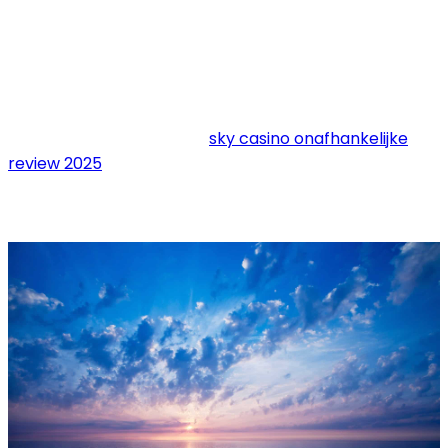
De website is overzichtelijk ingedeeld waardoor het
registreren van een account en het vinden van je
favoriete spellen snel en moeiteloos verloopt. De
donkere, strakke vormgeving spreekt vooral de
moderne speler aan, terwijl de laadtijden kort zijn
dankzij efficiënte hosting.
sky casino onafhankelijke
review 2025
Registratie en Accountverificatie