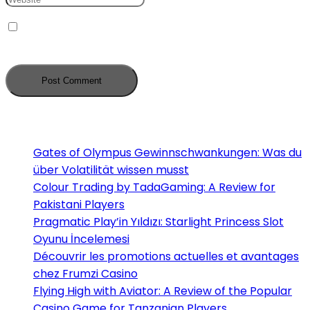
or
email
your
Save my name, email, and website in this browser
username
address
website
for the next time I comment.
to
to
URL
comment
comment
(optional)
Recent Posts
Gates of Olympus Gewinnschwankungen: Was du
über Volatilität wissen musst
Colour Trading by TadaGaming: A Review for
Pakistani Players
Pragmatic Play’in Yıldızı: Starlight Princess Slot
Oyunu İncelemesi
Découvrir les promotions actuelles et avantages
chez Frumzi Casino
Flying High with Aviator: A Review of the Popular
Casino Game for Tanzanian Players