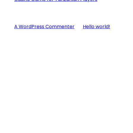
Recent Comments
A WordPress Commenter
on
Hello world!
Copyright - Kaleidoscope / Wapping Wharf Films and
Publishing 2021