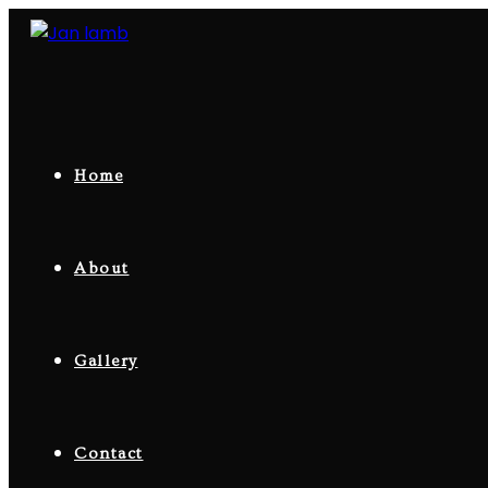
Skip
to
content
Home
About
Gallery
Contact