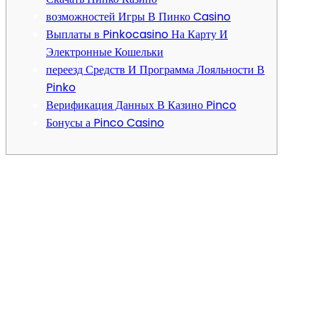
возможностей Игры В Пинко Casino
Выплаты в Pinkocasino На Карту И
Электронные Кошельки
переезд Средств И Программа Лояльности В
Pinko
Верификация Данных В Казино Pinco
Бонусы а Pinco Casino
Все элементы интерфейса интуитивно понятны, и это значит, не
Пинко Казино также антиоппозиционные сотрудничает с незав
принципам честной игры а прозрачности перед другими клиен
Это приобретает азарту дополнительную остроту и позволя
Также в клубе имеются Live-автоматы со настоящими кру
Игроки могут наслаждаться разнообразием слотов, настол
Программа преданность позволяет накапливать близорук