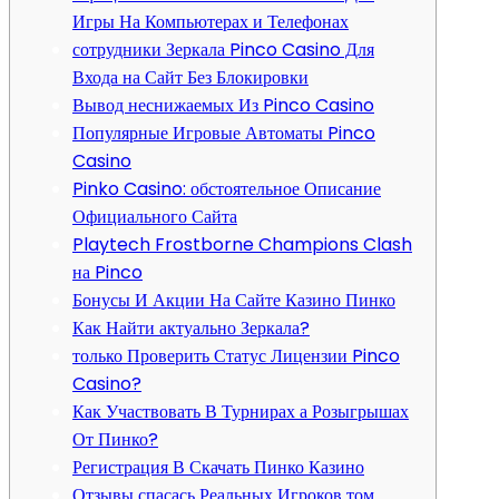
Игры На Компьютерах и Телефонах
сотрудники Зеркала Pinco Casino Для
Входа на Сайт Без Блокировки
Вывод неснижаемых Из Pinco Casino
Популярные Игровые Автоматы Pinco
Casino
Pinko Casino: обстоятельное Описание
Официального Сайта
Playtech Frostborne Champions Clash
на Pinco
Бонусы И Акции На Сайте Казино Пинко
Как Найти актуально Зеркала?
только Проверить Статус Лицензии Pinco
Casino?
Как Участвовать В Турнирах а Розыгрышах
От Пинко?
Регистрация В Скачать Пинко Казино
Отзывы спасась Реальных Игроков том