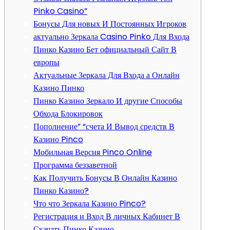
Pinko Casino”
Бонусы Для новых И Постоянных Игроков
актуально Зеркала Casino Pinko Для Входа
Пинко Казино Бет официальный Сайт В
европы
Актуальные Зеркала Для Входа а Онлайн
Казино Пинко
Пинко Казино Зеркало И другие Способы
Обхода Блокировок
Пополнение” “счета И Вывод средств В
Казино Pinco
Мобильная Версия Pinco Online
Программа беззаветной
Как Получить Бонусы В Онлайн Казино
Пинко Казино?
Что что Зеркала Казино Pinco?
Регистрация и Вход В личных Кабинет В
Скачать Пинко Казино