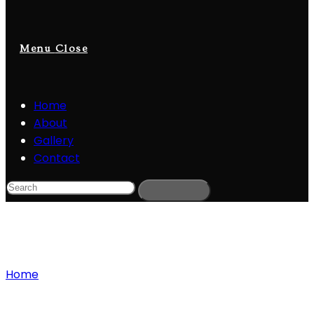
Menu
Close
Home
About
Gallery
Contact
Blog
Home
»
Скачать Приложение Для Android На Официальном
Сайте Pin Up