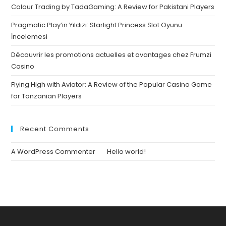
Colour Trading by TadaGaming: A Review for Pakistani Players
Pragmatic Play’in Yıldızı: Starlight Princess Slot Oyunu
İncelemesi
Découvrir les promotions actuelles et avantages chez Frumzi
Casino
Flying High with Aviator: A Review of the Popular Casino Game
for Tanzanian Players
Recent Comments
A WordPress Commenter
on
Hello world!