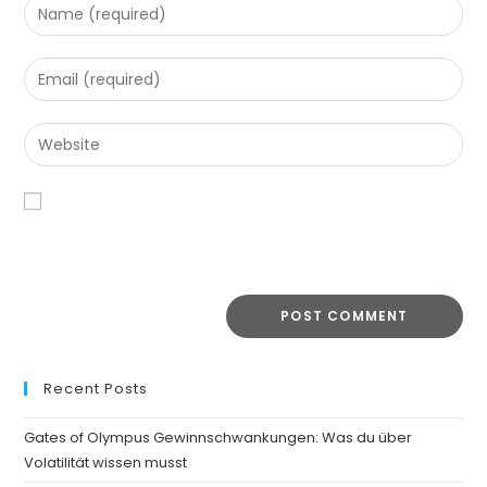
Save my name, email, and website in this browser for the
next time I comment.
Recent Posts
Gates of Olympus Gewinnschwankungen: Was du über
Volatilität wissen musst